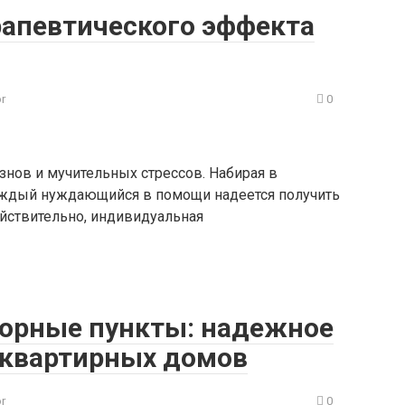
апевтического эффекта
or
0
знов и мучительных стрессов. Набирая в
каждый нуждающийся в помощи надеется получить
Действительно, индивидуальная
орные пункты: надежное
оквартирных домов
or
0