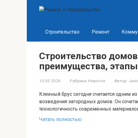
Перейти
к
контенту
Строительство
Ремонт
Комму
Строительство домов 
преимущества, этапы
10.05.2026
Рубрика:
Новости
Автор:
Juni
Клееный брус сегодня считается одним и
возведения загородных домов. Он сочетае
технологичность современных материало
Читать полностью