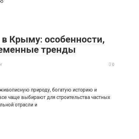
ью
 в Крыму: особенности,
ременные тренды
or
0
живописную природу, богатую историю и
все чаще выбирают для строительства частных
льной отрасли и