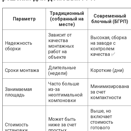
Традиционный
Современный
Параметр
(собранный на
блочный (БГРП)
месте)
Зависит от
Высокая, сборка
качества
Надежность
на заводе с
монтажных
сборки
контролем
работ на
качества ✅
объекте
Длительные
Сроки монтажа
Короткие (дни)
(недели)
Часто больше
Минимизирована
Занимаемая
из-за
за счет
площадь
неоптимальной
компактности
компоновки
Выше, но
включает
Может быть
стоимость
Стоимость
ниже за счет
готового
установки
простых