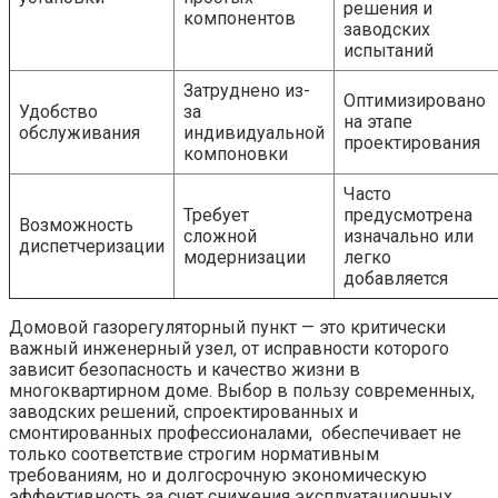
решения и
компонентов
заводских
испытаний
Затруднено из-
Оптимизировано
Удобство
за
на этапе
обслуживания
индивидуальной
проектирования
компоновки
Часто
Требует
предусмотрена
Возможность
сложной
изначально или
диспетчеризации
модернизации
легко
добавляется
Домовой газорегуляторный пункт — это критически
важный инженерный узел, от исправности которого
зависит безопасность и качество жизни в
многоквартирном доме. Выбор в пользу современных,
заводских решений, спроектированных и
смонтированных профессионалами, обеспечивает не
только соответствие строгим нормативным
требованиям, но и долгосрочную экономическую
эффективность за счет снижения эксплуатационных