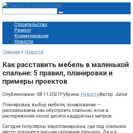
Перейти
к
Поиск:
контенту
Строительство
Ремонт
Коммуникации
Новости
Главная
»
Новости
Как расставить мебель в маленькой
спальне: 5 правил, планировки и
примеры проектов
Опубликовано:
08.11.2021
Рубрика:
Новости
Автор:
Junior
Планировка, выбор мебели, зонирование —
рассказываем, как обустроить спальню, если в
распоряжении около десяти квадратных метров.
Сегодня популярны европланировки, где под спальное
место отводится весьма скромная площадь. Да и в