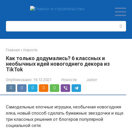
Перейти
к
контенту
Поиск:
Главная
»
Новости
Как только додумались? 6 классных и
необычных идей новогоднего декора из
TikTok
Опубликовано:
16.12.2021
Новости
Junior
Самодельные елочные игрушки, необычная новогодняя
елка, новый способ сделать бумажные звездочки и еще
три классных решения от блогеров популярной
социальной сети.