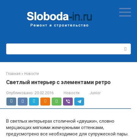
Перейти
к
контенту
Поиск:
Главная
»
Новости
Светлый интерьер с элементами ретро
Опубликовано:
20.02.2016
Новости
Junior
В светлых интерьерах столичной «двушки», словно
мерцающих мягкими жемчужными оттенками,
предусмотрено все необходимое для супружеской пары.