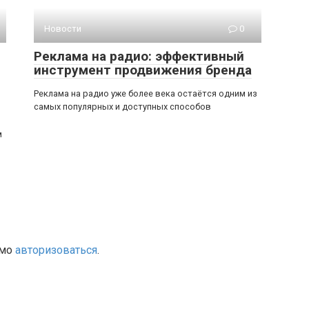
Новости
0
Реклама на радио: эффективный
инструмент продвижения бренда
Реклама на радио уже более века остаётся одним из
самых популярных и доступных способов
м
имо
авторизоваться
.