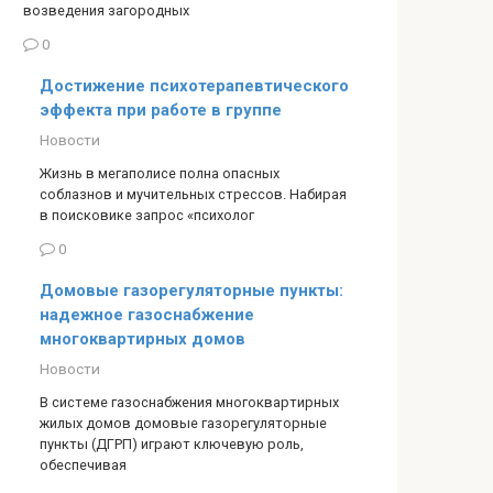
возведения загородных
0
Достижение психотерапевтического
эффекта при работе в группе
Новости
Жизнь в мегаполисе полна опасных
соблазнов и мучительных стрессов. Набирая
в поисковике запрос «психолог
0
Домовые газорегуляторные пункты:
надежное газоснабжение
многоквартирных домов
Новости
В системе газоснабжения многоквартирных
жилых домов домовые газорегуляторные
пункты (ДГРП) играют ключевую роль,
обеспечивая