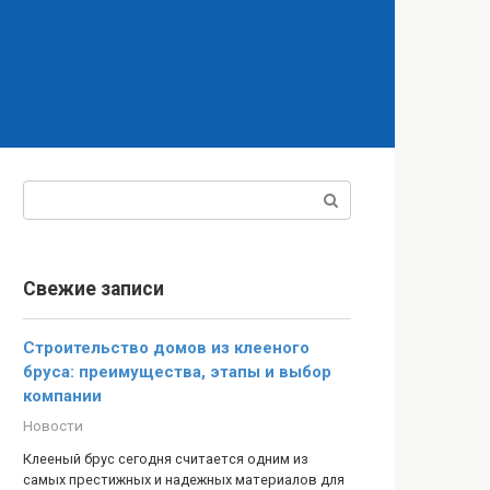
Поиск:
Свежие записи
Строительство домов из клееного
бруса: преимущества, этапы и выбор
компании
Новости
Клееный брус сегодня считается одним из
самых престижных и надежных материалов для