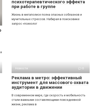
психотерапевтического эффекта
при работе в группе
Жизнь в мегаполисе полна опасных соблазнов и
мучительных стрессов. Набирая в поисковике
запрос «психолог
о
ия
Новости
0
Реклама в метро: эффективный
инструмент для массового охвата
аудитории в движении
В современном мире, где скорость и мобильность
стали важными составляющими повседневной
жизни, реклама в