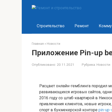
Перейти
к
контенту
Строительство
Ремонт
Комму
Главная
»
Новости
Приложение Pin-up be
Опубликовано:
20.11.2021
Рубрика:
Новости
Расцвет онлайн-гемблинга породил 
развивающихся игровых сайтов, одним 
2016 году со штаб-квартирой в Никоси
привлечения клиентов, новые игроки,
спорт в букмекерской конторе
pin-up-