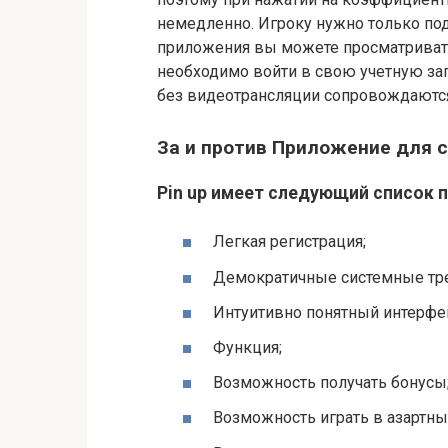
немедленно. Игроку нужно только по
приложения вы можете просматривать
необходимо войти в свою учетную за
без видеотрансляции сопровождаютс
За и против Приложение для 
Pin up имеет следующий список 
Легкая регистрация;
Демократичные системные тр
Интуитивно понятный интерфе
Функция;
Возможность получать бонусы
Возможность играть в азартны