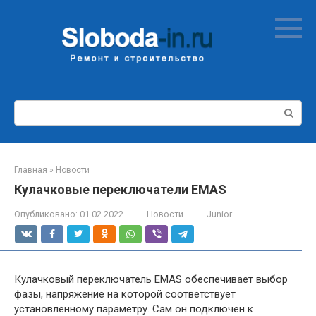
Перейти
к
контенту
Поиск:
Главная
»
Новости
Кулачковые переключатели EMAS
Опубликовано:
01.02.2022
Новости
Junior
Кулачковый переключатель EMAS обеспечивает выбор
фазы, напряжение на которой соответствует
установленному параметру. Сам он подключен к