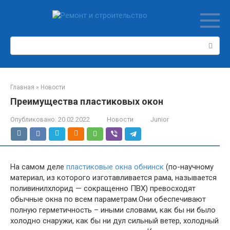
Перейти
к
контенту
Поиск:
Главная
»
Новости
Преимущества пластиковых окон
Опубликовано:
20.02.2022
Новости
Junior
На самом деле
пластиковые окна обнинск
(по-научному
материал, из которого изготавливается рама, называется
поливинилхлорид — сокращенно ПВХ) превосходят
обычные окна по всем параметрам.Они обеспечивают
полную герметичность – иными словами, как бы ни было
холодно снаружи, как бы ни дул сильный ветер, холодный