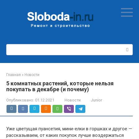
Перейти
к
контенту
Поиск:
Главная
»
Новости
5 комнатных растений, которые нельзя
покупать в декабре (и почему)
Опубликовано:
01.12.2021
Новости
Junior
Уже цветущая пуансетия, мини-елки в горшках и другое —
рассказываем, от каких покупок лучше воздержаться