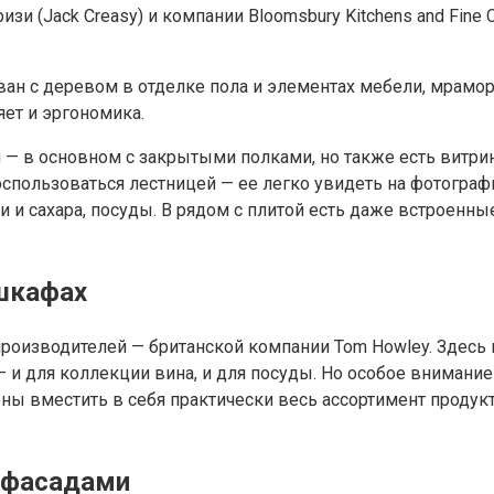
и (Jack Creasy) и компании Bloomsbury Kitchens and Fine 
ан с деревом в отделке пола и элементах мебели, мрамор
яет и эргономика.
 в основном с закрытыми полками, но также есть витрин
оспользоваться лестницей — ее легко увидеть на фотогра
 и сахара, посуды. В рядом с плитой есть даже встроенны
шкафах
х производителей — британской компании Tom Howley. Здес
— и для коллекции вина, и для посуды. Но особое вниман
 вместить в себя практически весь ассортимент продукт
 фасадами