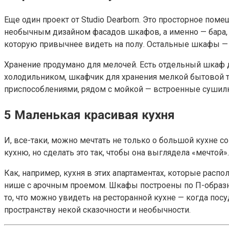
Еще один проект от Studio Dearborn. Это просторное п
необычным дизайном фасадов шкафов, а именно — бара, 
которую привычнее видеть на полу. Остальные шкафы — 
Хранение продумано для мелочей. Есть отдельный шкаф 
холодильником, шкафчик для хранения мелкой бытовой т
приспособлениями, рядом с мойкой — встроенные сушилки
5
Маленькая красивая кухня
И, все-таки, можно мечтать не только о большой кухне с
кухню, но сделать это так, чтобы она выглядела «мечтой»
Как, например, кухня в этих апартаментах, которые расп
нише с арочным проемом. Шкафы построены по П-образном
то, что можно увидеть на ресторанной кухне — когда пос
пространству некой сказочности и необычности.