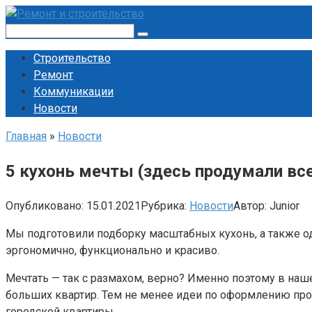
Перейти
к
Поиск:
контенту
Строительство
Ремонт
Коммуникации
Новости
Главная
»
Новости
5 кухонь мечты (здесь продумали все
Опубликовано:
15.01.2021
Рубрика:
Новости
Автор:
Junior
Мы подготовили подборку масштабных кухонь, а также од
эргономично, функционально и красиво.
Мечтать — так с размахом, верно? Именно поэтому в на
больших квартир. Тем не менее идеи по оформлению про
городской квартиры.