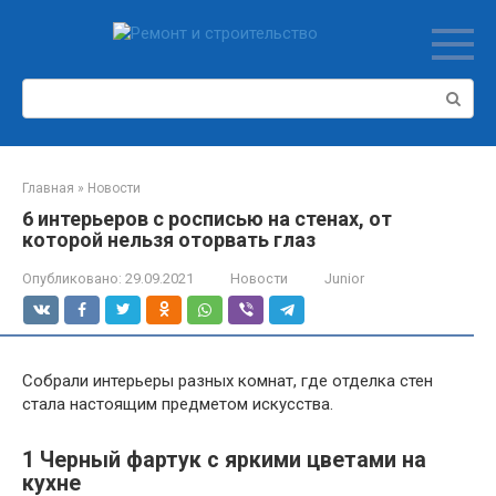
Перейти
к
контенту
Поиск:
Главная
»
Новости
6 интерьеров с росписью на стенах, от
которой нельзя оторвать глаз
Опубликовано:
29.09.2021
Новости
Junior
Собрали интерьеры разных комнат, где отделка стен
стала настоящим предметом искусства.
1
Черный фартук с яркими цветами на
кухне