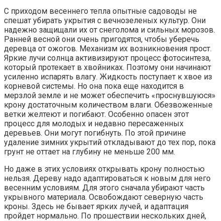
С приходом весеннего тепла опытные садоводы не
спешат убирать укрытия с вечнозеленых культур. Они
надежно защищали их от снеголома и сильных морозов.
Ранней весной они очень пригодятся, чтобы уберечь
деревца от ожогов. Механизм их возникновения прост.
Яркие лучи солнца активизируют процесс фотосинтеза,
который протекает в хвойниках. Поэтому они начинают
усиленно испарять влагу. Жидкость поступает к хвое из
корневой системы. Но она пока еще находится в
мерзлой земле и не может обеспечить «проснувшуюся»
крону достаточным количеством влаги. Обезвоженные
ветки желтеют и погибают. Особенно опасен этот
процесс для молодых и недавно пересаженных
деревьев. Они могут погибнуть. По этой причине
удаление зимних укрытий откладывают до тех пор, пока
грунт не оттает на глубину не меньше 200 мм.
Но даже в этих условиях открывать крону полностью
нельзя. Дереву надо адаптироваться к новым для него
весенним условиям. Для этого сначала убирают часть
укрывного материала. Освобождают северную часть
кроны. Здесь не бывает ярких лучей, и адаптация
пройдет нормально. По прошествии нескольких дней,