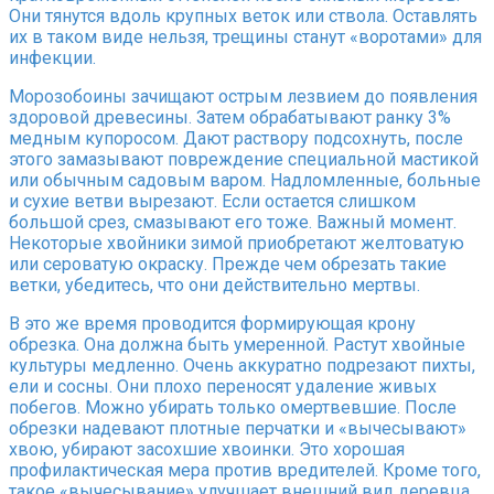
Они тянутся вдоль крупных веток или ствола. Оставлять
их в таком виде нельзя, трещины станут «воротами» для
инфекции.
Морозобоины зачищают острым лезвием до появления
здоровой древесины. Затем обрабатывают ранку 3%
медным купоросом. Дают раствору подсохнуть, после
этого замазывают повреждение специальной мастикой
или обычным садовым варом. Надломленные, больные
и сухие ветви вырезают. Если остается слишком
большой срез, смазывают его тоже. Важный момент.
Некоторые хвойники зимой приобретают желтоватую
или сероватую окраску. Прежде чем обрезать такие
ветки, убедитесь, что они действительно мертвы.
В это же время проводится формирующая крону
обрезка. Она должна быть умеренной. Растут хвойные
культуры медленно. Очень аккуратно подрезают пихты,
ели и сосны. Они плохо переносят удаление живых
побегов. Можно убирать только омертвевшие. После
обрезки надевают плотные перчатки и «вычесывают»
хвою, убирают засохшие хвоинки. Это хорошая
профилактическая мера против вредителей. Кроме того,
такое «вычесывание» улучшает внешний вид деревца.