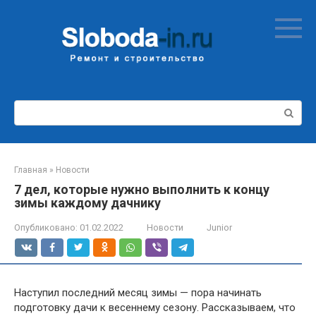
Перейти
к
контенту
Поиск:
Главная
»
Новости
7 дел, которые нужно выполнить к концу
зимы каждому дачнику
Опубликовано:
01.02.2022
Новости
Junior
Наступил последний месяц зимы — пора начинать
подготовку дачи к весеннему сезону. Рассказываем, что