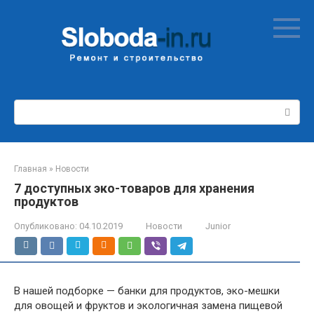
Перейти
к
контенту
Поиск:
Главная
»
Новости
7 доступных эко-товаров для хранения
продуктов
Опубликовано:
04.10.2019
Новости
Junior
В нашей подборке — банки для продуктов, эко-мешки
для овощей и фруктов и экологичная замена пищевой