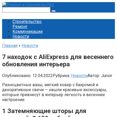
Перейти
к
Поиск:
контенту
Строительство
Ремонт
Коммуникации
Новости
Главная
»
Новости
7 находок с AliExpress для весеннего
обновления интерьера
Опубликовано:
12.04.2022
Рубрика:
Новости
Автор:
Junior
Разноцветные вазы, мягкий ковер с бахромой и
декоративные свечи — нашли красивые аксессуары,
которые привнесут в интерьер легкость и весеннее
настроение.
1
Затемняющие шторы для