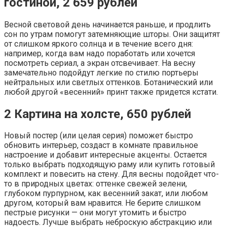
гостиной, 2 659 рублей
Весной световой день начинается раньше, и продлить
сон по утрам помогут затемняющие шторы. Они защитят
от слишком яркого солнца и в течение всего дня:
например, когда вам надо поработать или хочется
посмотреть сериал, а экран отсвечивает. На весну
замечательно подойдут легкие по стилю портьеры
нейтральных или светлых оттенков. Ботанический или
любой другой «весенний» принт также придется кстати.
2
Картина на холсте, 650 рублей
Новый постер (или целая серия) поможет быстро
обновить интерьер, создаст в комнате правильное
настроение и добавит интересные акценты. Остается
только выбрать подходящую раму или купить готовый
комплект и повесить на стену. Для весны подойдет что-
то в природных цветах: оттенке свежей зелени,
глубоком пурпурном, как весенний закат, или любом
другом, который вам нравится. Не берите слишком
пестрые рисунки — они могут утомить и быстро
надоесть. Лучше выбрать неброскую абстракцию или