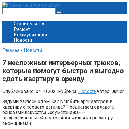
Перейти
к
Поиск:
контенту
Строительство
Ремонт
Коммуникации
Новости
Главная
»
Новости
7 несложных интерьерных трюков,
которые помогут быстро и выгодно
сдать квартиру в аренду
Опубликовано:
04.10.2021
Рубрика:
Новости
Автор:
Junior
Задумываетесь о том, как влюбить арендаторов в
квартиру с первого взгляда? Предлагаем овладеть
основами искусства «хоумстейджа» —
профессиональной подготовки жилья к просмотру
съемщиками.