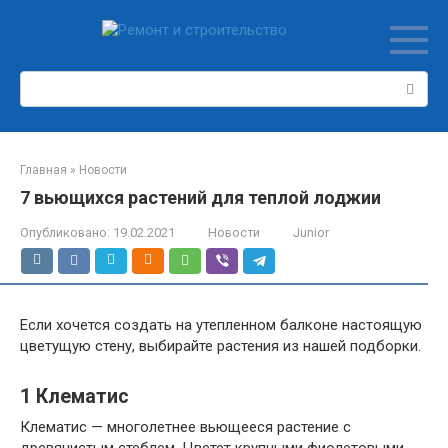
Перейти
к
контенту
Поиск:
Главная
»
Новости
7 вьющихся растений для теплой лоджии
Опубликовано:
19.02.2021
Новости
Junior
Если хочется создать на утепленном балконе настоящую
цветущую стену, выбирайте растения из нашей подборки.
1
Клематис
Клематис — многолетнее вьющееся растение с