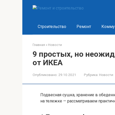
Перейти
к
контенту
Строительство
Ремонт
Комму
Главная
»
Новости
9 простых, но неожи
от ИКЕА
Опубликовано:
29.10.2021
Рубрика:
Новости
Подвесная сушка, хранение в обеденн
на тележке — рассматриваем практич