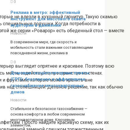
0
Реклама в метро: эффективный
торые не влезли в кухонный гарнитур. Такую скамью
инструмент для массового охвата
ть специальные подушки. Когда потребности в
аудитории в движении
в этой же серии «Роварор» есть обеденный стол — вместе
Новости
В современном мире, где скорость и
мобильность стали важными составляющими
повседневной жизни, реклама в
0
нтерьер выглядит опрятнее и красивее. Поэтому всю
ь места, задействуйте пространство на стенах.
Домовые газорегуляторные пункты
(ГРП): безопасное и эффективное
и и фруктами, которые можно хранить вне
газоснабжение многоквартирных
сив над столешницей. Дельное решение, так как обычно
домов
Новости
Стабильное и безопасное газоснабжение —
основа комфорта в любом современном
многоквартирном доме. Ключевым
феткам. Просто найдите красивую схему, как их
элементом,
 повседневной заменой слишком торжественным