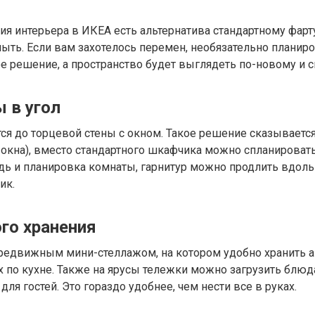
я интерьера в ИКЕА есть альтернатива стандартному фарту
мыть. Если вам захотелось перемен, необязательно планир
ое решение, а пространство будет выглядеть по-новому и 
 в угол
ся до торцевой стены с окном. Такое решение сказывается
о окна), вместо стандартного шкафчика можно спланироват
дь и планировка комнаты, гарнитур можно продлить вдоль 
ник.
го хранения
ередвижным мини-стеллажом, на котором удобно хранить а
 по кухне. Также на ярусы тележки можно загрузить блюда 
ля гостей. Это гораздо удобнее, чем нести все в руках.