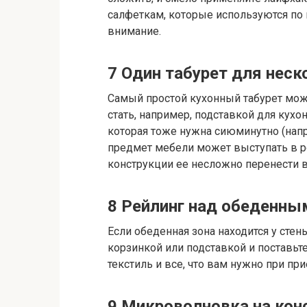
салфеткам, которые используются по
внимание.
7
Один табурет для неск
Самый простой кухонный табурет мож
стать, например, подставкой для кухо
которая тоже нужна сиюминутно (напри
предмет мебели может выступать в ро
конструкции ее несложно перенести 
8
Рейлинг над обеденны
Если обеденная зона находится у стен
корзинкой или подставкой и поставьт
текстиль и все, что вам нужно при пр
9
Микроволновка на кон