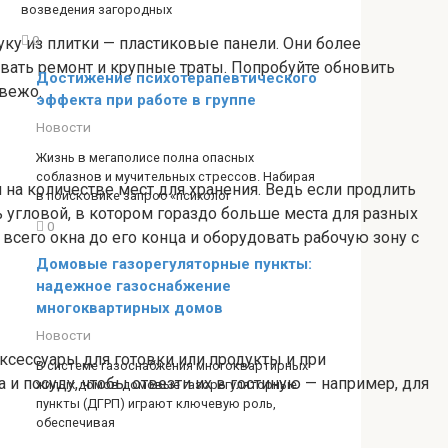
возведения загородных
0
ку из плитки — пластиковые панели. Они более
овать ремонт и крупные траты. Попробуйте обновить
Достижение психотерапевтического
свежо.
эффекта при работе в группе
Новости
Жизнь в мегаполисе полна опасных
соблазнов и мучительных стрессов. Набирая
 на количестве мест для хранения. Ведь если продлить
в поисковике запрос «психолог
ь угловой, в котором гораздо больше места для разных
0
всего окна до его конца и оборудовать рабочую зону с
Домовые газорегуляторные пункты:
надежное газоснабжение
многоквартирных домов
Новости
ксессуары для готовки или продукты и при
В системе газоснабжения многоквартирных
и посуду, чтобы отвезти их в гостиную — например, для
жилых домов домовые газорегуляторные
пункты (ДГРП) играют ключевую роль,
обеспечивая