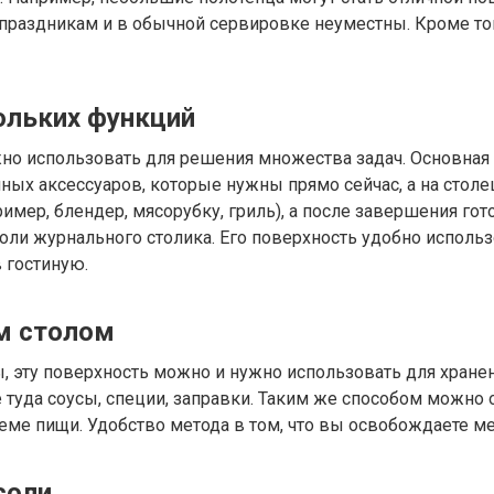
 праздникам и в обычной сервировке неуместны. Кроме то
ольких функций
но использовать для решения множества задач. Основная 
нных аксессуаров, которые нужны прямо сейчас, а на столе
мер, блендер, мясорубку, гриль), а после завершения гото
ли журнального столика. Его поверхность удобно использов
в гостиную.
м столом
ы, эту поверхность можно и нужно использовать для хране
е туда соусы, специи, заправки. Таким же способом можн
иеме пищи. Удобство метода в том, что вы освобождаете ме
соли