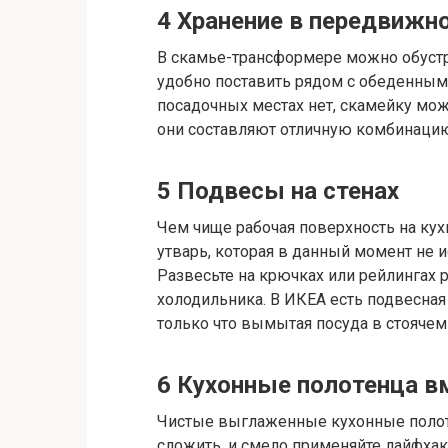
4
Хранение в передвижн
В скамье-трансформере можно обустр
удобно поставить рядом с обеденным 
посадочных местах нет, скамейку можн
они составляют отличную комбинаци
5
Подвесы на стенах
Чем чище рабочая поверхность на кух
утварь, которая в данный момент не и
Развесьте на крючках или рейлингах
холодильника. В ИКЕА есть подвесная
только что вымытая посуда в стоячем
6
Кухонные полотенца в
Чистые выглаженные кухонные полоте
сложить, и смело применяйте лайфха