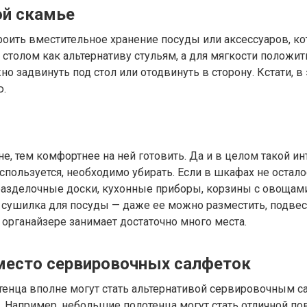
ой скамье
оить вместительное хранение посуды или аксессуаров, ко
столом как альтернативу стульям, а для мягкости положи
о задвинуть под стол или отодвинуть в сторону. Кстати, 
ю.
не, тем комфортнее на ней готовить. Да и в целом такой и
спользуется, необходимо убирать. Если в шкафах не осталос
 разделочные доски, кухонные приборы, корзины с овощам
 сушилка для посуды — даже ее можно разместить, подве
 органайзере занимает достаточно много места.
место сервировочных салфеток
нца вполне могут стать альтернативой сервировочным сал
к. Например, небольшие полотенца могут стать отличной