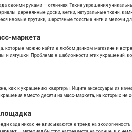
сада своими руками — отличная. Такие украшения уникаль
ериалы: деревянные доски, ветки, натуральные ткани, кам
иеся ивовые прутики, шерстяные толстые нити и мелочи дл
асс-маркета
да, которые можно найти в любом дачном магазине и встр
ы и лягушки. Проблема в шаблонности этих украшений, к
же, как к украшению квартиры. Ищите аксессуары из каче
крашения вместо десяти из масс-маркета, на которых не о
площадка
и сада никак не вписываются в тренд на экологичность и
вариант — материал быстро нагревается на солнце, и к нем