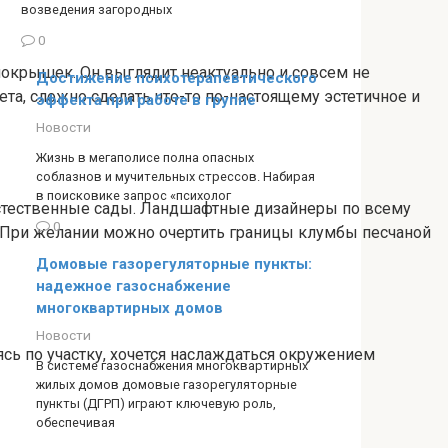
возведения загородных
0
з покрышек. Он выглядит неактуально и совсем не
Достижение психотерапевтического
та, сложно сделать что-то по-настоящему эстетичное и
эффекта при работе в группе
Новости
Жизнь в мегаполисе полна опасных
соблазнов и мучительных стрессов. Набирая
в поисковике запрос «психолог
е естественные сады. Ландшафтные дизайнеры по всему
0
 При желании можно очертить границы клумбы песчаной
Домовые газорегуляторные пункты:
надежное газоснабжение
многоквартирных домов
Новости
аясь по участку, хочется наслаждаться окружением
В системе газоснабжения многоквартирных
жилых домов домовые газорегуляторные
пункты (ДГРП) играют ключевую роль,
обеспечивая