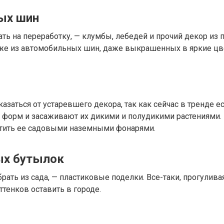
ных шин
тдать на переработку, — клумбы, лебедей и прочий декор и
у же из автомобильных шин, даже выкрашенных в яркие цве
тказаться от устаревшего декора, так как сейчас в тренд
форм и засаживают их дикими и полудикими растениями.
етить ее садовыми наземными фонарями.
ых бутылок
брать из сада, — пластиковые поделки. Все-таки, прогулив
ттенков оставить в городе.