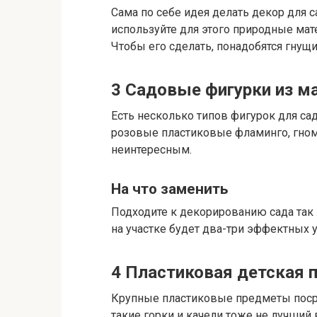
Сама по себе идея делать декор для 
используйте для этого природные мат
Чтобы его сделать, понадобятся гнущ
3
Садовые фигурки из м
Есть несколько типов фигурок для са
розовые пластиковые фламинго, гном
неинтересным.
На что заменить
Подходите к декорированию сада так 
на участке будет два-три эффектных у
4
Пластиковая детская 
Крупные пластиковые предметы посред
такие горки и качели тоже не лучший 