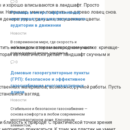
0
ны и хорошо вписываются в ландшафт. Просто
ни. Например, можно повесить на дерево ловец снов.
Реклама в метро: эффективный
инструмент для массового охвата
я декора: перья, ракушки, засушенные цветы.
аудитории в движении
Новости
В современном мире, где скорость и
етить на каждом втором загородном участке: кричаще-
мобильность стали важными составляющими
повседневной жизни, реклама в
оторая автоматически делает ландшафт скучным и
0
Домовые газорегуляторные пункты
(ГРП): безопасное и эффективное
газоснабжение многоквартирных
ственных материалов, возможно, ручной работы. Пусть
домов
становится взгляд.
Новости
Стабильное и безопасное газоснабжение —
основа комфорта в любом современном
многоквартирном доме. Ключевым
 близость к природе. С практической точки зрения
элементом,
у неприятно прикасаться. К тому же пластик не умеет