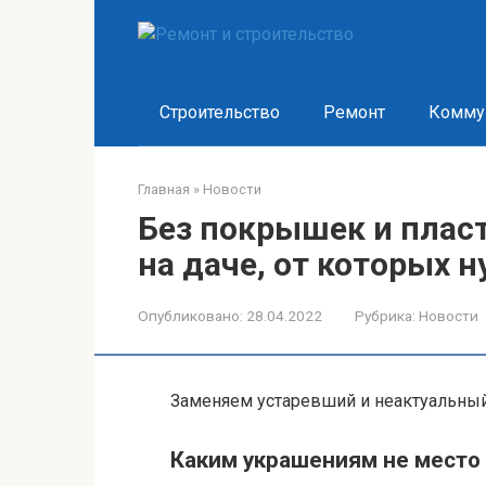
Перейти
к
контенту
Строительство
Ремонт
Комму
Главная
»
Новости
Без покрышек и пласт
на даче, от которых 
Опубликовано:
28.04.2022
Рубрика:
Новости
Заменяем устаревший и неактуальный
Каким украшениям не место 