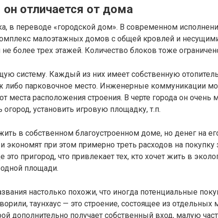
м он отличается от дома
ка, в переводе «городской дом». В современном исполнен
комплекс малоэтажных домов с общей кровлей и несущим
роения не более трех этажей. Количество блоков 
ю систему. Каждый из них имеет собственную отопитель
ж либо парковочное место. Инженерные коммуникации мог
т места расположения строения. В черте города он очень м
 огород, установить игровую площадку, т.п.
жить в собственном благоустроенном доме, но денег на его
 экономят при этом примерно треть расходов на покупку 
ще это пригород, что привлекает тех, кто хочет жить в эко
бодной площади.
 Названия настолько похожи, что иногда потенциальные по
орили, таунхаус — это строение, состоящее из отдельных
рой дополнительно получает собственный вход, малую час