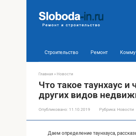
Перейти
к
контенту
Строительство
Ремонт
Комму
Главная
»
Новости
Что такое таунхаус и 
других видов недви
Опубликовано:
11.10.2019
Рубрика:
Новости
Даем определение таунхауса, рассказ