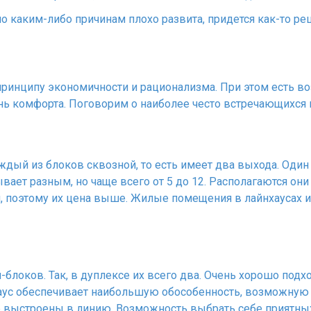
о каким-либо причинам плохо развита, придется как-то ре
ринципу экономичности и рационализма. При этом есть в
ь комфорта. Поговорим о наиболее често встречающихся 
ждый из блоков сквозной, то есть имеет два выхода. Оди
ывает разным, но чаще всего от 5 до 12. Располагаются он
 поэтому их цена выше. Жилые помещения в лайнхаусах 
-блоков. Так, в дуплексе их всего два. Очень хорошо по
хаус обеспечивает наибольшую обособенность, возможную д
 выстроены в линию. Возможность выбрать себе приятных 