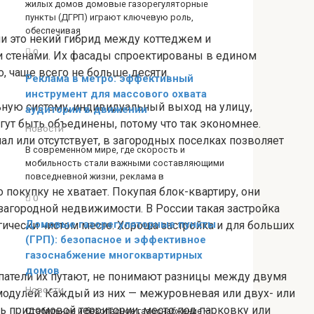
жилых домов домовые газорегуляторные
пункты (ДГРП) играют ключевую роль,
обеспечивая
ии это некий гибрид между коттеджем и
0
и стенами. Их фасады спроектированы в едином
тоже ограничено, чаще всего не больше десяти.
Реклама в метро: эффективный
инструмент для массового охвата
ную систему, индивидуальный выход на улицу,
аудитории в движении
ут быть объединены, потому что так экономнее.
Новости
ал или отсутствует, в загородных поселках позволяет
В современном мире, где скорость и
мобильность стали важными составляющими
повседневной жизни, реклама в
 покупку не хватает. Покупая блок-квартиру, они
0
загородной недвижимости. В России такая застройка
Домовые газорегуляторные пункты
логически чистом месте. Хороша застройка и для больших
(ГРП): безопасное и эффективное
газоснабжение многоквартирных
домов
купатели их путают, не понимают разницы между двумя
Новости
 модулей. Каждый из них — межуровневая или двух- или
ть придомовой территории, место под парковку или
Стабильное и безопасное газоснабжение —