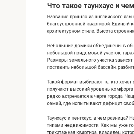
Что такое таунхаус и че
Название пришло из английского язы
благоустроенной квартирой. Единый 
архитектурном стиле. Высота ст
Небольшие домики объединены в общу
небольшой придомовой участок, гара
Размеры земельного участка зависят о
поставить небольшой бассейн, разбить
Такой формат выбирают те, кто хочет 
получают высокий уровень комфорта и
редко встречается в черте города. Ча
семей, где испытывают дефицит сво
Таунхаус и пентхаус: в чем разница?
типами недвижимости. Как мы уже гов
трехэтажная квартира, владелец кото