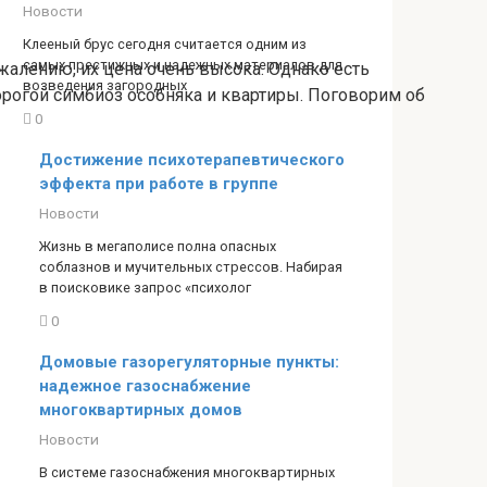
Новости
Клееный брус сегодня считается одним из
самых престижных и надежных материалов для
алению, их цена очень высока. Однако есть
возведения загородных
орогой симбиоз особняка и квартиры. Поговорим об
0
Достижение психотерапевтического
эффекта при работе в группе
Новости
Жизнь в мегаполисе полна опасных
соблазнов и мучительных стрессов. Набирая
в поисковике запрос «психолог
0
Домовые газорегуляторные пункты:
надежное газоснабжение
многоквартирных домов
Новости
В системе газоснабжения многоквартирных