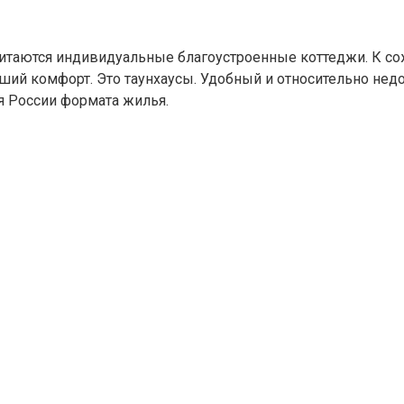
таются индивидуальные благоустроенные коттеджи. К сож
ий комфорт. Это таунхаусы. Удобный и относительно нед
я России формата жилья.