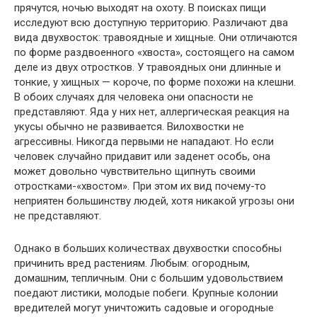
прячутся, ночью выходят на охоту. В поисках пищи
исследуют всю доступную территорию. Различают два
вида двухвосток: травоядные и хищные. Они отличаются
по форме раздвоенного «хвоста», состоящего на самом
деле из двух отростков. У травоядных они длинные и
тонкие, у хищных — короче, по форме похожи на клешни.
В обоих случаях для человека они опасности не
представляют. Яда у них нет, аллергическая реакция на
укусы обычно не развивается. Вилохвостки не
агрессивны. Никогда первыми не нападают. Но если
человек случайно придавит или заденет особь, она
может довольно чувствительно щипнуть своими
отростками-«хвостом». При этом их вид почему-то
неприятен большинству людей, хотя никакой угрозы они
не представляют.
Однако в больших количествах двухвостки способны
причинить вред растениям. Любым: огородным,
домашним, тепличным. Они с большим удовольствием
поедают листики, молодые побеги. Крупные колонии
вредителей могут уничтожить садовые и огородные