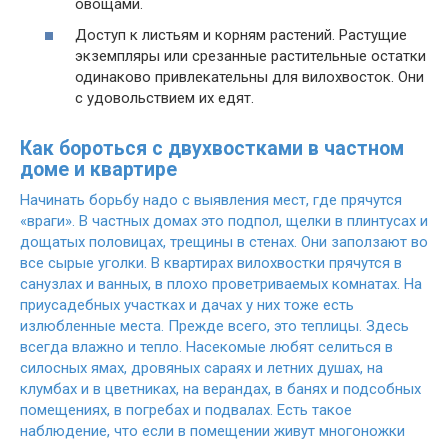
овощами.
Доступ к листьям и корням растений. Растущие
экземпляры или срезанные растительные остатки
одинаково привлекательны для вилохвосток. Они
с удовольствием их едят.
Как бороться с двухвостками в частном
доме и квартире
Начинать борьбу надо с выявления мест, где прячутся
«враги». В частных домах это подпол, щелки в плинтусах и
дощатых половицах, трещины в стенах. Они заползают во
все сырые уголки. В квартирах вилохвостки прячутся в
санузлах и ванных, в плохо проветриваемых комнатах. На
приусадебных участках и дачах у них тоже есть
излюбленные места. Прежде всего, это теплицы. Здесь
всегда влажно и тепло. Насекомые любят селиться в
силосных ямах, дровяных сараях и летних душах, на
клумбах и в цветниках, на верандах, в банях и подсобных
помещениях, в погребах и подвалах. Есть такое
наблюдение, что если в помещении живут многоножки