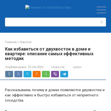
Перейти
к
контенту
Поиск:
Главная
»
Новости
Как избавиться от двухвосток в доме и
квартире: описание самых эффективных
методик
Опубликовано:
22.04.2020
Новости
Junior
Рассказываем, почему в домах появляются двухвостки и
как эффективно и быстро избавиться от неприятного
соседства.