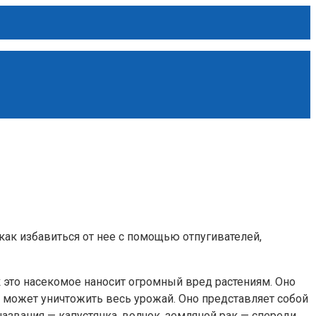
ак избавиться от нее с помощью отпугивателей,
к это насекомое наносит огромный вред растениям. Оно
 может уничтожить весь урожай. Оно представляет собой
азвания — капустянка, волчок, земляной рак — спереди