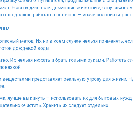
ьтразвуковые отпугиватели, предназначенные специально 
ает. Если на даче есть домашние животные, отпугиватель 
что оно должно работать постоянно — иначе колония вернетс
елем
сный метод. Их ни в коем случае нельзя применять, если
 поток дождевой воды.
но. Их нельзя нюхать и брать голыми руками. Работать сл
повязкой.
 веществами представляет реальную угрозу для жизни. Нуж
те.
ами, лучше выкинуть — использовать их для бытовых нужд 
ательно очистить. Хранить их следует отдельно.