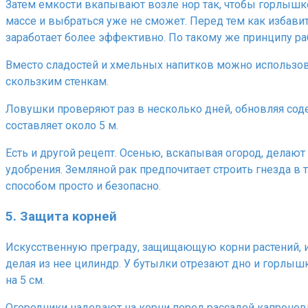
Затем емкости вкапывают возле нор так, чтобы горлышко
массе и выбраться уже не сможет. Перед тем как избавит
заработает более эффективно. По такому же принципу раб
Вместо сладостей и хмельных напитков можно использова
скользким стенкам.
Ловушки проверяют раз в несколько дней, обновляя сод
составляет около 5 м.
Есть и другой рецепт. Осенью, вскапывая огород, делаю
удобрения. Земляной рак предпочитает строить гнезда в
способом просто и безопасно.
5. Защита корней
Искусственную преграду, защищающую корни растений, и
делая из нее цилиндр. У бутылки отрезают дно и горлыш
на 5 см.
Огородники надевают на корни перед рассадой капроновы