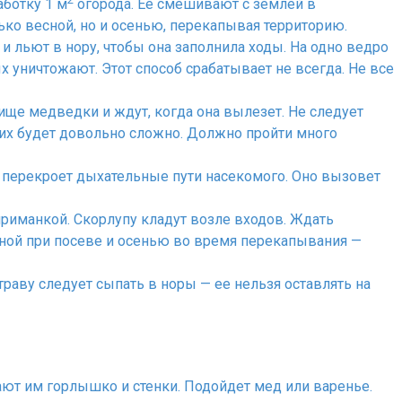
аботку 1 м
огорода. Ее смешивают с землей в
ко весной, но и осенью, перекапывая территорию.
 и льют в нору, чтобы она заполнила ходы. На одно ведро
 уничтожают. Этот способ срабатывает не всегда. Не все
ище медведки и ждут, когда она вылезет. Не следует
их будет довольно сложно. Должно пройти много
 перекроет дыхательные пути насекомого. Оно вызовет
риманкой. Скорлупу кладут возле входов. Ждать
сной при посеве и осенью во время перекапывания —
аву следует сыпать в норы — ее нельзя оставлять на
ают им горлышко и стенки. Подойдет мед или варенье.