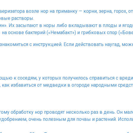
еризатора возле нор на приманку — корни, зерна, горох, о
овые растворы.
н». Их засыпают в норы либо вкладывают в плоды и ягоды
на основе бактерий («Немабакт») и грибковых спор («Бов
комиться с инструкцией. Если действовать наугад, можн
ощью к соседям, у которых получилось справиться с вред
, как избавиться от медведки в огороде народными средс
ому обработку нор проводят несколько раз в день. Он мал
удобрением, очень полезным для почвы и растений. Исполь