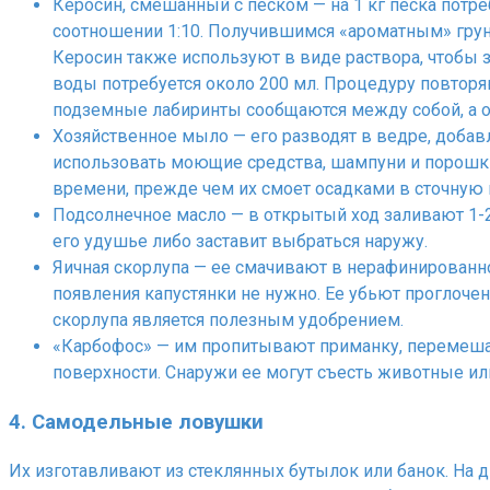
Керосин, смешанный с песком — на 1 кг песка потреб
соотношении 1:10. Получившимся «ароматным» грунт
Керосин также используют в виде раствора, чтобы з
воды потребуется около 200 мл. Процедуру повторя
подземные лабиринты сообщаются между собой, а о
Хозяйственное мыло — его разводят в ведре, добав
использовать моющие средства, шампуни и порошки
времени, прежде чем их смоет осадками в сточную 
Подсолнечное масло — в открытый ход заливают 1-
его удушье либо заставит выбраться наружу.
Яичная скорлупа — ее смачивают в нерафинированно
появления капустянки не нужно. Ее убьют проглоч
скорлупа является полезным удобрением.
«Карбофос» — им пропитывают приманку, перемешав
поверхности. Снаружи ее могут съесть животные ил
4. Самодельные ловушки
Их изготавливают из стеклянных бутылок или банок. На 