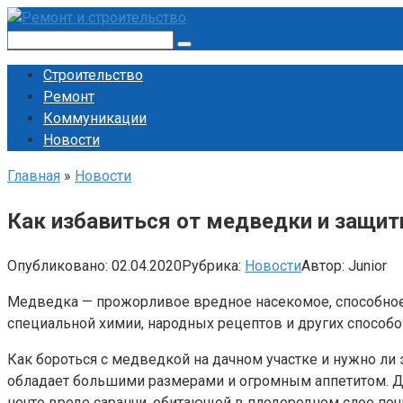
Перейти
к
Поиск:
контенту
Строительство
Ремонт
Коммуникации
Новости
Главная
»
Новости
Как избавиться от медведки и защит
Опубликовано:
02.04.2020
Рубрика:
Новости
Автор:
Junior
Медведка — прожорливое вредное насекомое, способное з
специальной химии, народных рецептов и других способо
Как бороться с медведкой на дачном участке и нужно ли 
обладает большими размерами и огромным аппетитом. Дли
нечто вроде саранчи, обитающей в плодородном слое поч