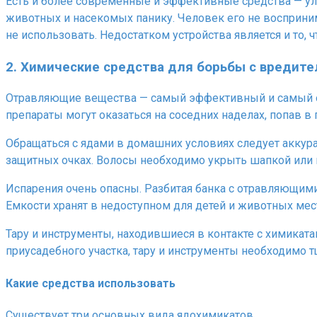
Есть и более современные и эффективные средства — ул
животных и насекомых панику. Человек его не восприним
не использовать. Недостатком устройства является и то, 
2. Химические средства для борьбы с вредит
Отравляющие вещества — самый эффективный и самый опа
препараты могут оказаться на соседних наделах, попав в
Обращаться с ядами в домашних условиях следует аккурат
защитных очках. Волосы необходимо укрыть шапкой или 
Испарения очень опасны. Разбитая банка с отравляющими
Емкости хранят в недоступном для детей и животных мес
Тару и инструменты, находившиеся в контакте с химикат
приусадебного участка, тару и инструменты необходимо тщ
Какие средства использовать
Существует три основных вида ядохимикатов.