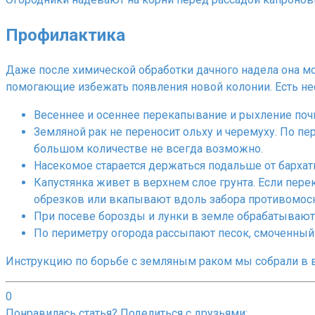
Профилактика
Даже после химической обработки дачного надела она мо
помогающие избежать появления новой колонии. Есть не
Весеннее и осеннее перекапывание и рыхление почвы
Земляной рак не переносит ольху и черемуху. По пер
большом количестве не всегда возможно.
Насекомое старается держаться подальше от бархат
Капустянка живет в верхнем слое грунта. Если перек
обрезков или вкапывают вдоль забора противомоскит
При посеве борозды и лунки в земле обрабатывают
По периметру огорода рассыпают песок, смоченный
Инструкцию по борьбе с земляным раком мы собрали в в
0
Понравилась статья? Поделиться с друзьями: