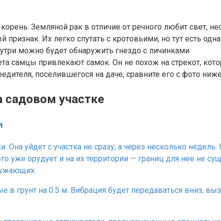
 корень. Земляной рак в отличие от речного любит свет, 
ризнак. Их легко спутать с кротовьими, но тут есть одна 
внутри можно будет обнаружить гнездо с личинками.
лета самцы привлекают самок. Он не похож на стрекот, ко
редителя, поселившегося на даче, сравните его с фото ниж
а садовом участке
и
 Она уйдет с участка не сразу, а через несколько недель. П
о уже орудует и на их территории — границ для нее не сущ
ружающих.
 в грунт на 0.5 м. Вибрация будет передаваться вниз, вы