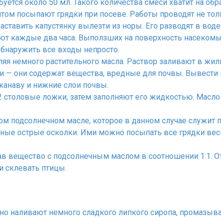
уется около 50 мл. Такого количества смеси хватит на обр
ом посыпают грядки при посеве. Работы проводят не толь
аставить капустянку вылезти из норы. Его разводят в воде
ют каждые два часа. Выползших на поверхность насекомых
бнаружить все входы непросто.
ляя немного растительного масла. Раствор заливают в жил
 — они содержат вещества, вредные для почвы. Вывести 
канаву и нижние слои почвы.
2 столовые ложки, затем заполняют его жидкостью. Масло
м подсолнечном масле, которое в данном случае служит п
енные острые осколки. Ими можно посыпать все грядки ве
 вещество с подсолнечным маслом в соотношении 1:1. Отр
и склевать птицы.
дно наливают немного сладкого липкого сиропа, промазыв