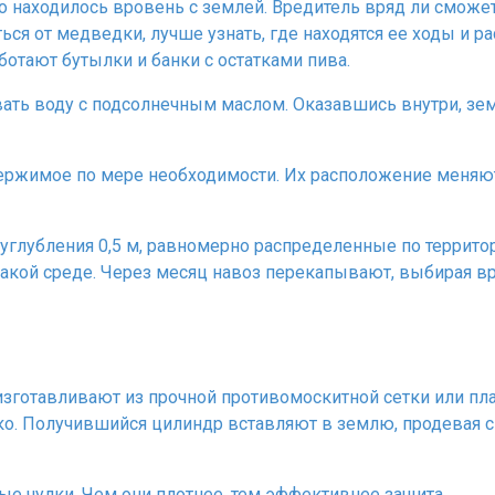
 находилось вровень с землей. Вредитель вряд ли сможет 
ься от медведки, лучше узнать, где находятся ее ходы и р
отают бутылки и банки с остатками пива.
ть воду с подсолнечным маслом. Оказавшись внутри, земл
ержимое по мере необходимости. Их расположение меняют 
т углубления 0,5 м, равномерно распределенные по террит
 такой среде. Через месяц навоз перекапывают, выбирая в
зготавливают из прочной противомоскитной сетки или пл
ко. Получившийся цилиндр вставляют в землю, продевая с
е чулки. Чем они плотнее, тем эффективнее защита.