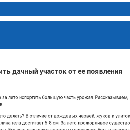
ить дачный участок от ее появления
а лето испортить большую часть урожая. Рассказываем, к
в.
это делать? В отличие от дождевых червей, жуков и улито
на тела достигает 5-8 см. За лето прожорливое существо
вы. Его еще называют кротовым сверчком. Есть и другие н