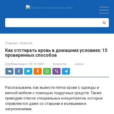
Перейти
к
контенту
Поиск:
Главная
»
Новости
Как отстирать кровь в домашних условиях: 15
проверенных способов
Опубликовано:
23.12.2021
Новости
Junior
Рассказываем, как вывести пятна крови с одежды и
мягкой мебели с помощью подручных средств. Также
приводим список специальных концентратов, которые
справляются даже со старыми и въевшимися
загрязнениями.