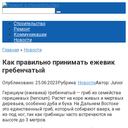
Перейти
к
Поиск:
контенту
Строительство
Ремонт
Коммуникации
Новости
Главная
»
Новости
Как правильно принимать ежевик
гребенчатый
Опубликовано:
25.06.2023
Рубрика:
Новости
Автор:
Junior
Герициум (ежевика) гребенчатый — гриб из семейства
герициевых (hericium). Растет на коре живых и мертвых
деревьев, особенно дуба и бука. На Дальнем Востоке
это единственный гриб, который собирают вверх, а не
из-под ног, так как грибницы часто встречаются на
высоте до 3 метров.