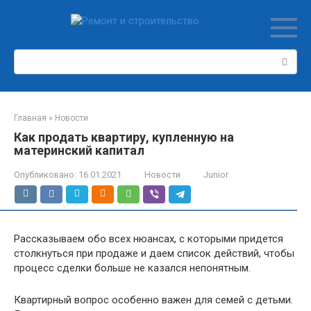
Перейти
к
контенту
Поиск:
Главная
»
Новости
Как продать квартиру, купленную на
материнский капитал
Опубликовано:
16.01.2021
Новости
Junior
Рассказываем обо всех нюансах, с которыми придется
столкнуться при продаже и даем список действий, чтобы
процесс сделки больше не казался непонятным.
Квартирный вопрос особенно важен для семей с детьми.