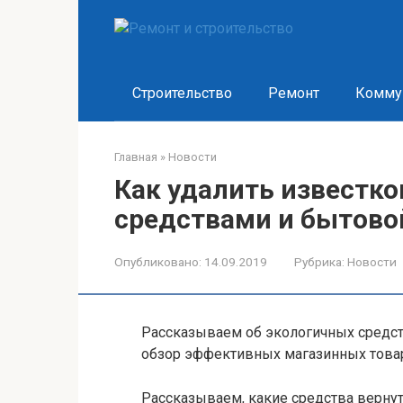
Перейти
к
контенту
Строительство
Ремонт
Комму
Главная
»
Новости
Как удалить известк
средствами и бытово
Опубликовано:
14.09.2019
Рубрика:
Новости
Рассказываем об экологичных средст
обзор эффективных магазинных това
Рассказываем, какие средства вернут