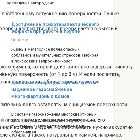
возведения загородных
0
 и постепенному потускнению поверхностей. Лучше
Достижение психотерапевтического
оворя, налёт из твёрдого превращается в рыхлый,
эффекта при работе в группе
Новости
Жизнь в мегаполисе полна опасных
соблазнов и мучительных стрессов. Набирая
в поисковике запрос «психолог
соком лимона, который действительно содержит кислоту.
0
нную поверхность (от 1 до 3 ч). И если посчитать,
клянной душевой кабины, затея покажется
Домовые газорегуляторные пункты:
надежное газоснабжение
многоквартирных домов
ательно долго оставлять на очищаемой поверхности.
Новости
В системе газоснабжения многоквартирных
ый пищевой уксус, а концентрированный. Его
жилых домов домовые газорегуляторные
пункты (ДГРП) играют ключевую роль,
нной комнате и кухне. Но действовать нужно аккуратно
обеспечивая
сле акрила, а также натуральных камней, например,