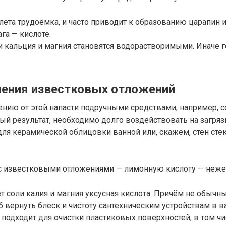
лета трудоёмка, и часто приводит к образованию царапин
га — кислоте.
и кальция и магния становятся водорастворимыми. Иначе г
ления известковых отложений
ению от этой напасти подручными средствами, например, 
й результат, необходимо долго воздействовать на загрязнё
для керамической облицовки ванной или, скажем, стен сте
с известковыми отложениями — лимонную кислоту — нежел
т соли калия и магния уксусная кислота. Причём не обычн
ернуть блеск и чистоту сантехническим устройствам в ва
 подходит для очистки пластиковых поверхностей, в том чи