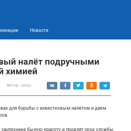
никации
Новости
овый налёт подручными
й химией
Автор:
Junior
вах для борьбы с известковым налётом и даём
ров.
 сантехнике былую красоту и продлят срок службы.