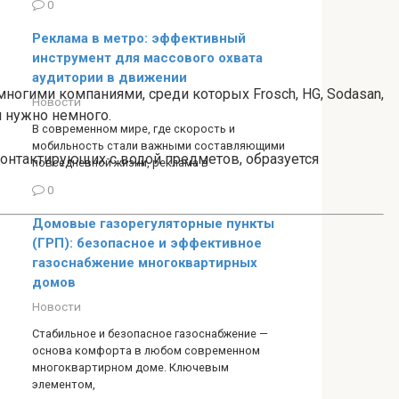
0
Реклама в метро: эффективный
инструмент для массового охвата
аудитории в движении
огими компаниями, среди которых Frosch, HG, Sodasan,
Новости
и нужно немного.
В современном мире, где скорость и
мобильность стали важными составляющими
контактирующих с водой предметов, образуется
повседневной жизни, реклама в
0
Домовые газорегуляторные пункты
(ГРП): безопасное и эффективное
газоснабжение многоквартирных
домов
Новости
Стабильное и безопасное газоснабжение —
основа комфорта в любом современном
многоквартирном доме. Ключевым
элементом,