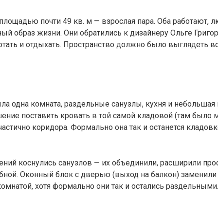
ощадью почти 49 кв. м — взрослая пара. Оба работают, л
вный образ жизни. Они обратились к дизайнеру Ольге Гри
ботать и отдыхать. Пространство должно было выглядеть
ла одна комната, раздельные санузлы, кухня и небольшая 
ние поставить кровать в той самой кладовой (там было м
астично коридора. Формально она так и останется кладовк
ний коснулись санузлов — их объединили, расширили прос
ной. Оконный блок с дверью (выход на балкон) заменили 
комнатой, хотя формально они так и остались раздельными