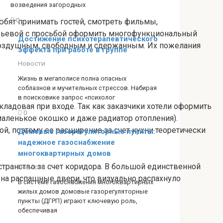
возведения загородных
0
юбят принимать гостей, смотреть фильмы,
горьевой с просьбой оформить многофункциональный
Достижение психотерапевтического
 воздушным, свободным и сдержанным. Их пожелания
эффекта при работе в группе
Новости
Жизнь в мегаполисе полна опасных
соблазнов и мучительных стрессов. Набирая
в поисковике запрос «психолог
кладовая при входе. Так как заказчики хотели оформить
0
аленькое окошко и даже радиатор отопления).
ой, поэтому ее расширение за счет кухни теоретически
Домовые газорегуляторные пункты:
надежное газоснабжение
многоквартирных домов
транство за счет коридора. В большой единственной
Новости
на распашные двери, что визуально распахнуло
В системе газоснабжения многоквартирных
.
жилых домов домовые газорегуляторные
пункты (ДГРП) играют ключевую роль,
обеспечивая