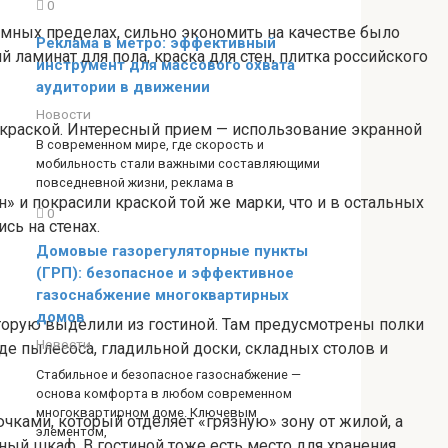
0
зумных пределах, сильно экономить на качестве было
Реклама в метро: эффективный
 ламинат для пола, краска для стен, плитка российского
инструмент для массового охвата
аудитории в движении
Новости
й краской. Интересный прием — использование экранной
В современном мире, где скорость и
мобильность стали важными составляющими
повседневной жизни, реклама в
» и покрасили краской той же марки, что и в остальных
0
сь на стенах.
Домовые газорегуляторные пункты
(ГРП): безопасное и эффективное
газоснабжение многоквартирных
домов
оторую выделили из гостиной. Там предусмотрены полки
Новости
де пылесоса, гладильной доски, складных столов и
Стабильное и безопасное газоснабжение —
основа комфорта в любом современном
многоквартирном доме. Ключевым
чками, который отделяет «грязную» зону от жилой, а
элементом,
ный шкаф. В гостиной тоже есть место для хранения