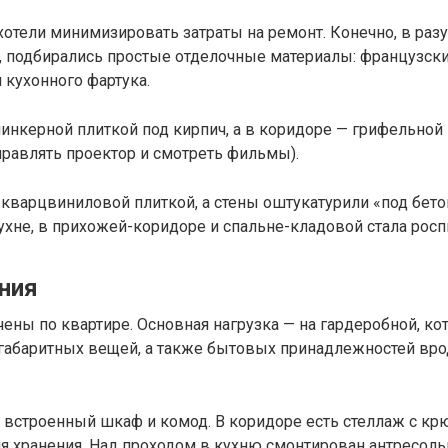
 хотели минимизировать затраты на ремонт. Конечно, в ра
, подбирались простые отделочные материалы: французский
и кухонного фартука.
линкерной плиткой под кирпич, а в коридоре — грифельно
аправлять проектор и смотреть фильмы).
кварцвиниловой плиткой, а стены оштукатурили «под бетон
хне, в прихожей-коридоре и спальне-кладовой стала роспи
ния
ены по квартире. Основная нагрузка — на гардеробной, к
 габаритных вещей, а также бытовых принадлежностей вро
н встроенный шкаф и комод. В коридоре есть стеллаж с крю
я хранения. Над проходом в кухню смонтирован антресоль