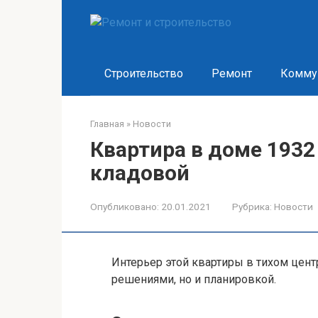
Перейти
к
контенту
Строительство
Ремонт
Комму
Главная
»
Новости
Квартира в доме 1932
кладовой
Опубликовано:
20.01.2021
Рубрика:
Новости
Интерьер этой квартиры в тихом цент
решениями, но и планировкой.