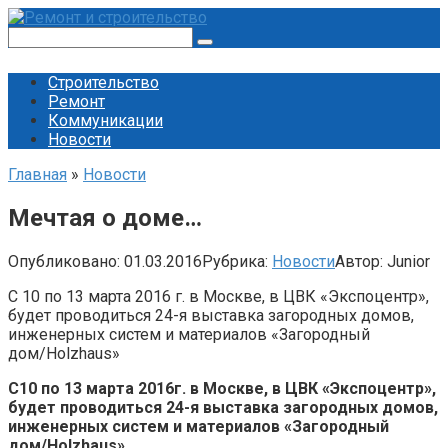
Перейти
к
Поиск:
контенту
Строительство
Ремонт
Коммуникации
Новости
Главная
»
Новости
Мечтая о доме…
Опубликовано:
01.03.2016
Рубрика:
Новости
Автор:
Junior
С 10 по 13 марта 2016 г. в Москве, в ЦВК «Экспоцентр»,
будет проводиться 24-я выставка загородных домов,
инженерных систем и материалов «Загородный
дом/Holzhaus»
С10 по 13 марта 2016г. в Москве, в ЦВК «Экспоцентр»,
будет проводиться 24-я выставка загородных домов,
инженерных систем и материалов «Загородный
дом/Holzhaus»