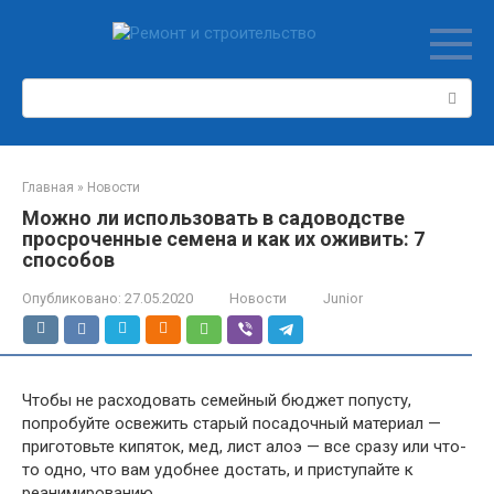
Перейти
к
контенту
Поиск:
Главная
»
Новости
Можно ли использовать в садоводстве
просроченные семена и как их оживить: 7
способов
Опубликовано:
27.05.2020
Новости
Junior
Чтобы не расходовать семейный бюджет попусту,
попробуйте освежить старый посадочный материал —
приготовьте кипяток, мед, лист алоэ — все сразу или что-
то одно, что вам удобнее достать, и приступайте к
реанимированию.