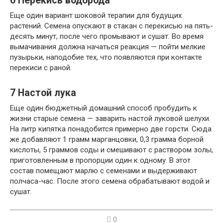
6
Перекись водорода
Еще один вариант шоковой терапии для будущих
растений. Семена опускают в стакан с перекисью на пять-
десять минут, после чего промывают и сушат. Во время
вымачивания должна начаться реакция — пойти мелкие
пузырьки, наподобие тех, что появляются при контакте
перекиси с раной.
7
Настой лука
Еще один бюджетный домашний способ пробудить к
жизни старые семена — заварить настой луковой шелухи.
На литр кипятка понадобится примерно две горсти. Сюда
же добавляют 1 грамм марганцовки, 0,3 грамма борной
кислоты, 5 граммов соды и смешивают с раствором золы,
приготовленным в пропорции один к одному. В этот
состав помещают марлю с семенами и выдерживают
полчаса-час. После этого семена обрабатывают водой и
сушат.
0