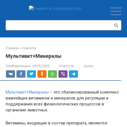
Перейти
к
контенту
Поиск:
Главная
»
Новости
Мультивит+Минералы
Опубликовано:
18.05.2023
Новости
Junior
Мультивит+Минералы
– это сбалансированный комплекс
важнейших витаминов и минералов для регуляции и
поддержания всех физиологических процессов в
организме животных.
Витамины, входящие в состав препарата, являются