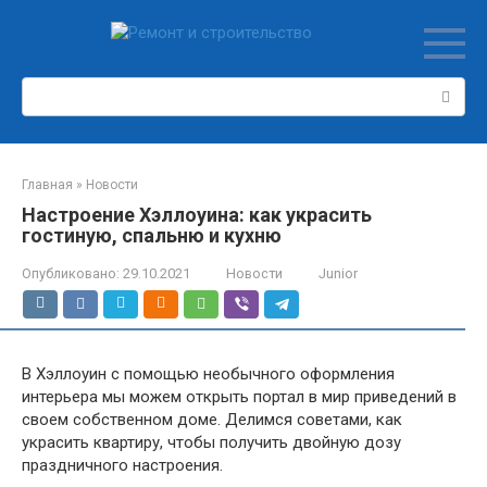
Перейти
к
контенту
Поиск:
Главная
»
Новости
Настроение Хэллоуина: как украсить
гостиную, спальню и кухню
Опубликовано:
29.10.2021
Новости
Junior
В Хэллоуин с помощью необычного оформления
интерьера мы можем открыть портал в мир приведений в
своем собственном доме. Делимся советами, как
украсить квартиру, чтобы получить двойную дозу
праздничного настроения.