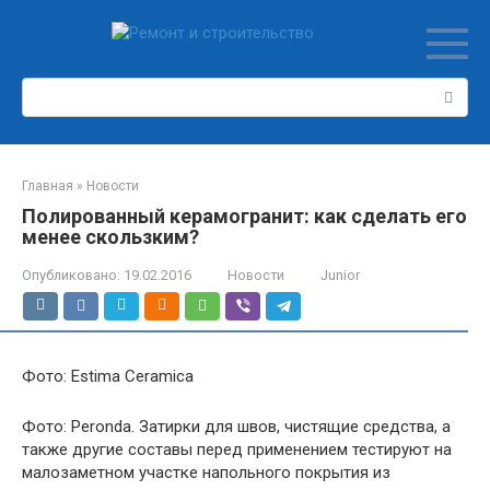
Перейти
к
контенту
Поиск:
Главная
»
Новости
Полированный керамогранит: как сделать его
менее скользким?
Опубликовано:
19.02.2016
Новости
Junior
Фото: Estima Ceramica
Фото: Peronda. Затирки для швов, чистящие средства, а
также другие составы перед применением тестируют на
малозаметном участке напольного покрытия из