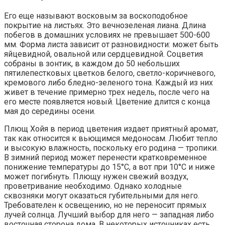
Его еще называют восковым за воскоподобное
покрытие на листьях. Это вечнозеленая лиана. Длина
побегов в домашних условиях не превышает 500-600
мм. Форма листа зависит от разновидности: может быть
яйцевидной, овальной или сердцевидной. Соцветия
собраны в зонтик, в каждом до 50 небольших
пятилепестковых цветков белого, светло-коричневого,
кремового либо бледно-зеленого тона. Каждый из них
живет в течение примерно трех недель, после чего на
его месте появляется новый. Цветение длится с конца
мая до середины осени.
Плющ Хойя в период цветения издает приятный аромат,
так как относится к вьющимся медоносам. Любит тепло
и высокую влажность, поскольку его родина — тропики.
В зимний период может перенести кратковременное
понижение температуры до 15°С, а вот при 10°С и ниже
может погибнуть. Плющу нужен свежий воздух,
проветривание необходимо. Однако холодные
сквозняки могут оказаться губительными для него.
Требователен к освещению, но не переносит прямых
лучей солнца. Лучший выбор для него — западная либо
восточная сторона дома. В некоторых источниках есть