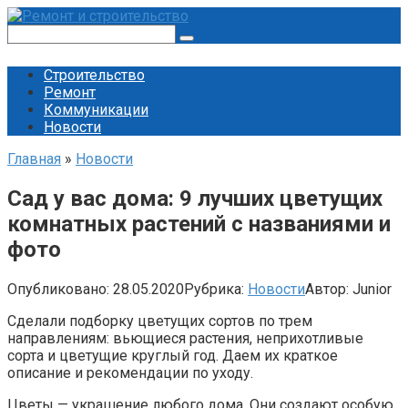
Перейти
к
Поиск:
контенту
Строительство
Ремонт
Коммуникации
Новости
Главная
»
Новости
Сад у вас дома: 9 лучших цветущих
комнатных растений с названиями и
фото
Опубликовано:
28.05.2020
Рубрика:
Новости
Автор:
Junior
Сделали подборку цветущих сортов по трем
направлениям: вьющиеся растения, неприхотливые
сорта и цветущие круглый год. Даем их краткое
описание и рекомендации по уходу.
Цветы — украшение любого дома. Они создают особую