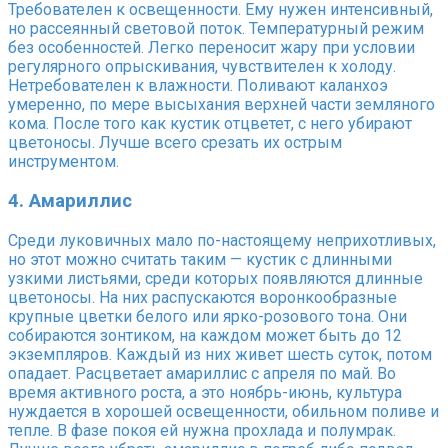
Требователен к освещенности. Ему нужен интенсивный,
но рассеянный световой поток. Температурный режим
без особенностей. Легко переносит жару при условии
регулярного опрыскивания, чувствителен к холоду.
Нетребователен к влажности. Поливают каланхоэ
умеренно, по мере высыхания верхней части земляного
кома. После того как кустик отцветет, с него убирают
цветоносы. Лучше всего срезать их острым
инструментом.
4. Амариллис
Среди луковичных мало по-настоящему неприхотливых,
но этот можно считать таким — кустик с длинными
узкими листьями, среди которых появляются длинные
цветоносы. На них распускаются воронкообразные
крупные цветки белого или ярко-розового тона. Они
собираются зонтиком, на каждом может быть до 12
экземпляров. Каждый из них живет шесть суток, потом
опадает. Расцветает амариллис с апреля по май. Во
время активного роста, а это ноябрь-июнь, культура
нуждается в хорошей освещенности, обильном поливе и
тепле. В фазе покоя ей нужна прохлада и полумрак.