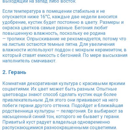
выходящий на запад либо восток.
Если температура в помещении стабильна и не
опускается ниже 16°С, каждые две недели вносится
удобрение, кустик будет постоянно в цвету. Размеры и
окраска цветков самые разные. Бегония любит
повышенную влажность, поскольку ее родина
— тропики. Опрыскивание не рекомендуется, потому что
на листьях остаются темные пятна. Для увеличения
влажности используют поддон с мокрым керамзитом, в
который ставят емкость с бегонией. По мере высыхания
наполнитель смачивают.
2. Герань
Комнатная декоративная культура с красивыми яркими
соцветиями. Их цвет может быть разным. Опытные
цветоводы знают способ сделать кустик еще более
привлекательным. Для этого они прививают на него
побеги герани другого оттенка. Подойдет и ближайшая
родственница культуры — пеларгония. Ее выбирают за
насыщенный синий тон, которого не бывает у герани.
Привитый куст радует владельца одновременно
распускающимися разноокрашенными соцветиями.