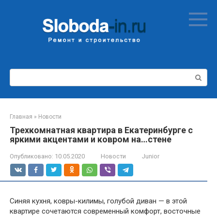
Перейти
к
контенту
Поиск:
Главная
»
Новости
Трехкомнатная квартира в Екатеринбурге с
яркими акцентами и ковром на…стене
Опубликовано:
10.05.2020
Новости
Junior
Синяя кухня, ковры-килимы, голубой диван — в этой
квартире сочетаются современный комфорт, восточные