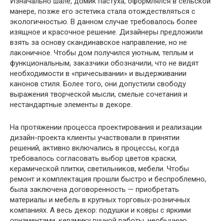
Изначально шале, домик пастуха, оформлялся в сельской
манере, позже его эстетика стала отождествляться с
экологичностью. В данном случае требовалось более
изящное и красочное решение. Дизайнеры предложили
взять за основу скандинавское направление, но не
лаконичное. Чтобы дом получился уютным, теплым и
функциональным, заказчики обозначили, что не видят
необходимости в «причесывании» и выдерживании
канонов стиля. Более того, они допустили свободу
выражения творческой мысли, смелые сочетания и
нестандартные элементы в декоре.
На протяжении процесса проектирования и реализации
дизайн-проекта клиенты участвовали в принятии
решений, активно включались в процессы, когда
требовалось согласовать выбор цветов краски,
керамической плитки, светильников, мебели. Чтобы
ремонт и комплектация прошли быстро и беспроблемно,
была заключена договоренность — приобретать
материалы и мебель в крупных торговых-розничных
компаниях. А весь декор: подушки и ковры с яркими
орнаментами, керамику ручной работы, необычную