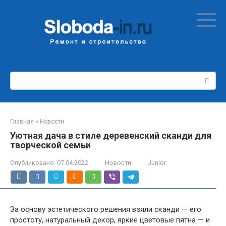
Перейти
к
контенту
Поиск:
Главная
»
Новости
Уютная дача в стиле деревенский сканди для
творческой семьи
Опубликовано:
07.04.2022
Новости
Junior
За основу эстетического решения взяли сканди — его
простоту, натуральный декор, яркие цветовые пятна — и