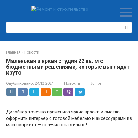
Перейти
к
контенту
Поиск:
Главная
»
Новости
Маленькая и яркая студия 22 кв. м с
бюджетными решениями, которые выглядят
круто
Опубликовано:
24.12.2021
Новости
Junior
Дизайнер точечно применила яркие краски и смогла
оформить интерьер с готовой мебелью и аксессуарами из
масс-маркета — получилось стильно!