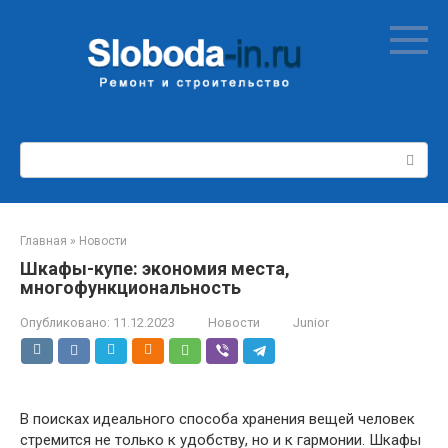
Перейти
к
контенту
Поиск:
Главная
»
Новости
Шкафы-купе: экономия места,
многофункциональность
Опубликовано:
11.12.2023
Новости
Junior
В поисках идеального способа хранения вещей человек
стремится не только к удобству, но и к гармонии. Шкафы